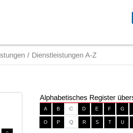
istungen
Dienstleistungen A-Z
Alphabetisches Register über
C
A
B
D
E
F
G
Q
O
P
R
S
T
U