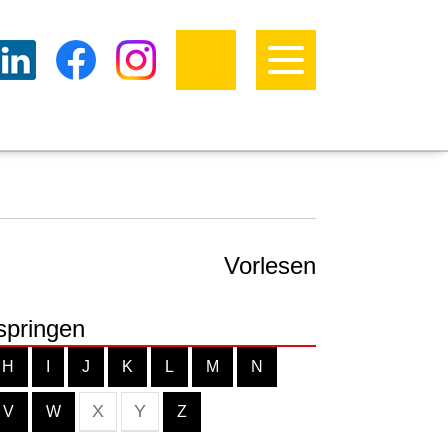
Vorlesen
springen
H
I
J
K
L
M
N
X
Y
V
W
Z