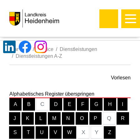
Startseite
Service
Dienstleistungen
Dienstleistungen A-Z
Vorlesen
Alphabetisches Register überspringen
C
A
B
D
E
F
G
H
I
Q
J
K
L
M
N
O
P
R
X
Y
S
T
U
V
W
Z