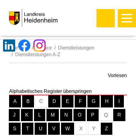
Startseite
Service
Dienstleistungen
Dienstleistungen A-Z
Vorlesen
Alphabetisches Register überspringen
C
A
B
D
E
F
G
H
I
Q
J
K
L
M
N
O
P
R
X
Y
S
T
U
V
W
Z