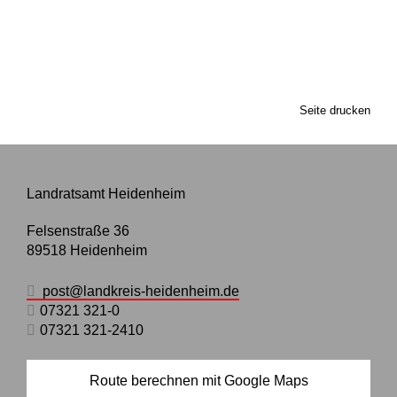
Seite drucken
Landratsamt Heidenheim
Felsenstraße 36
89518
Heidenheim
post@landkreis-heidenheim.de
07321 321-0
07321 321-2410
Route berechnen mit Google Maps