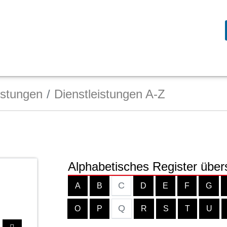
istungen
Dienstleistungen A-Z
Alphabetisches Register über
C
A
B
D
E
F
G
Q
O
P
R
S
T
U