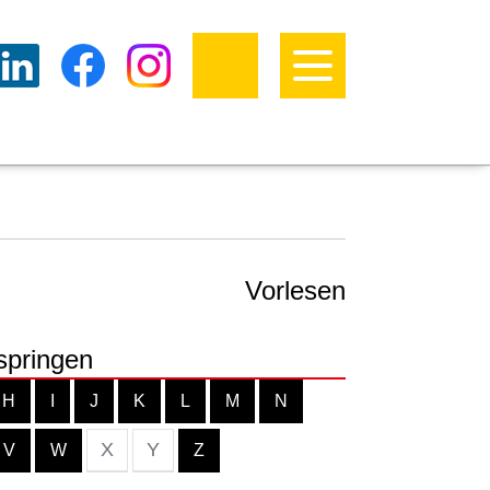
Vorlesen
springen
H
I
J
K
L
M
N
X
Y
V
W
Z