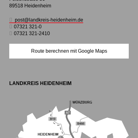
89518
Heidenheim
post@landkreis-heidenheim.de
07321 321-0
07321 321-2410
Route berechnen mit Google Maps
LANDKREIS HEIDENHEIM