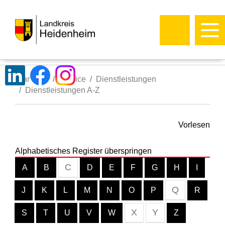
Startseite
Service
Dienstleistungen
Dienstleistungen A-Z
Vorlesen
Alphabetisches Register überspringen
C
A
B
D
E
F
G
H
I
Q
J
K
L
M
N
O
P
R
X
Y
S
T
U
V
W
Z