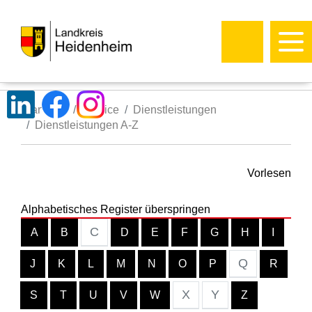
Startseite
Service
Dienstleistungen
Dienstleistungen A-Z
Vorlesen
Alphabetisches Register überspringen
C
A
B
D
E
F
G
H
I
Q
J
K
L
M
N
O
P
R
X
Y
S
T
U
V
W
Z