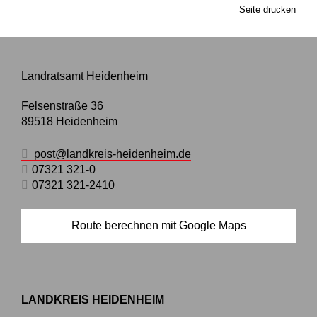
Seite drucken
Landratsamt Heidenheim
Felsenstraße 36
89518
Heidenheim
post@landkreis-heidenheim.de
07321 321-0
07321 321-2410
Route berechnen mit Google Maps
LANDKREIS HEIDENHEIM