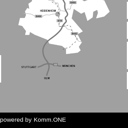
p
owered by
Komm.ONE