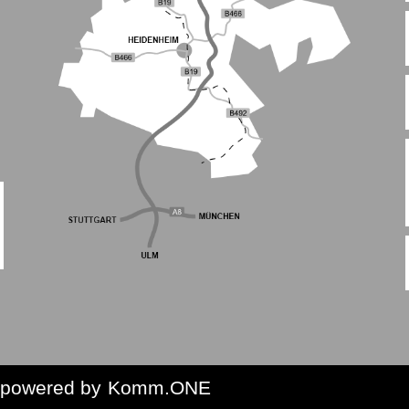
p
owered by
Komm.ONE