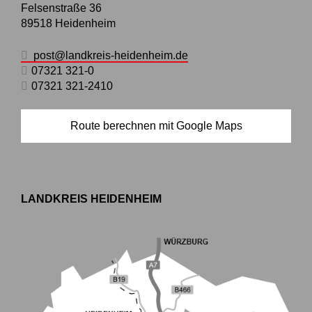
Felsenstraße 36
89518
Heidenheim
post@landkreis-heidenheim.de
07321 321-0
07321 321-2410
Route berechnen mit Google Maps
LANDKREIS HEIDENHEIM