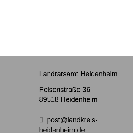
Landratsamt Heidenheim
Felsenstraße 36
89518
Heidenheim
post@landkreis-
heidenheim.de