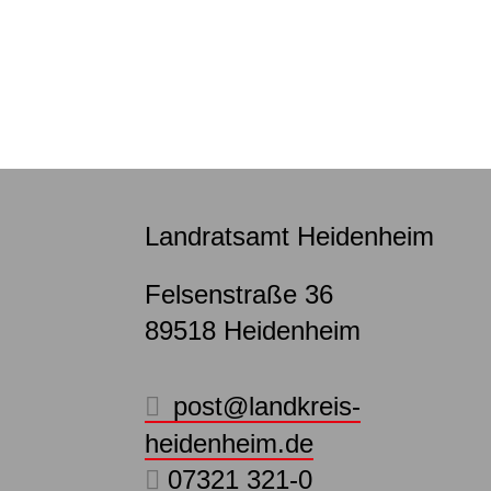
Landratsamt Heidenheim
Felsenstraße 36
89518
Heidenheim
post@landkreis-
heidenheim.de
07321 321-0