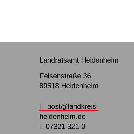
Landratsamt Heidenheim
Felsenstraße 36
89518
Heidenheim
post@landkreis-
heidenheim.de
07321 321-0