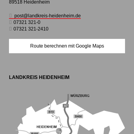
89518
Heidenheim
post@landkreis-heidenheim.de
07321 321-0
07321 321-2410
Route berechnen mit Google Maps
LANDKREIS HEIDENHEIM