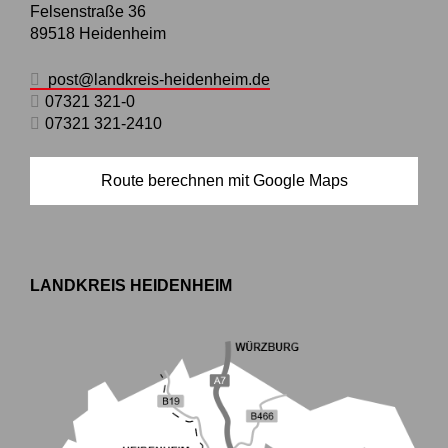
Felsenstraße 36
89518
Heidenheim
post@landkreis-heidenheim.de
07321 321-0
07321 321-2410
Route berechnen mit Google Maps
LANDKREIS HEIDENHEIM