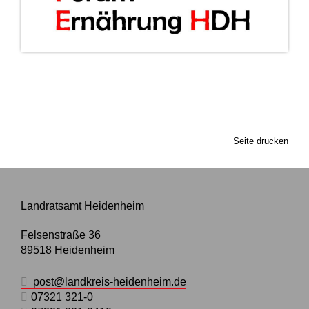
Seite drucken
Landratsamt Heidenheim
Felsenstraße 36
89518
Heidenheim
post@landkreis-heidenheim.de
07321 321-0