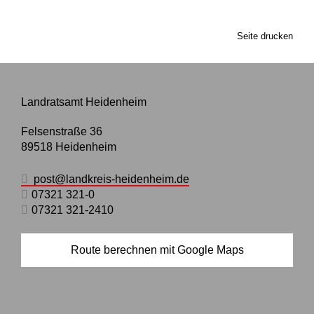
Seite drucken
Landratsamt Heidenheim
Felsenstraße 36
89518
Heidenheim
post@landkreis-heidenheim.de
07321 321-0
07321 321-2410
Route berechnen mit Google Maps