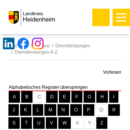
Startseite
Service
Dienstleistungen
Dienstleistungen A-Z
Vorlesen
Alphabetisches Register überspringen
C
A
B
D
E
F
G
H
I
Q
J
K
L
M
N
O
P
R
X
Y
S
T
U
V
W
Z