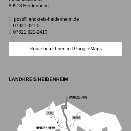
89518
Heidenheim
post@landkreis-heidenheim.de
07321 321-0
07321 321-2410
Route berechnen mit Google Maps
LANDKREIS HEIDENHEIM