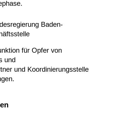
ephase.
ndesregierung Baden-
äftsstelle
nktion für Opfer von
s und
tner und Koordinierungsstelle
ngen.
nen