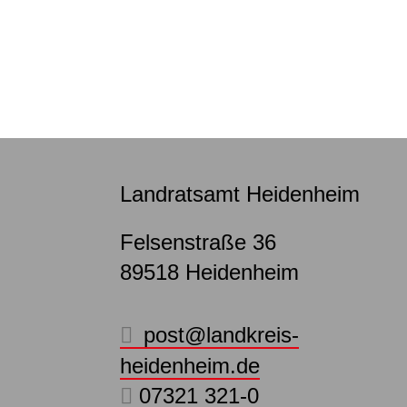
Landratsamt Heidenheim
Felsenstraße 36
89518
Heidenheim
post@landkreis-
heidenheim.de
07321 321-0