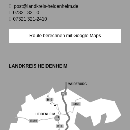
post@landkreis-heidenheim.de
07321 321-0
07321 321-2410
Route berechnen mit Google Maps
LANDKREIS HEIDENHEIM