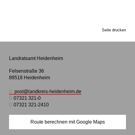
Seite drucken
Landratsamt Heidenheim
Felsenstraße 36
89518
Heidenheim
post@landkreis-heidenheim.de
07321 321-0
07321 321-2410
Route berechnen mit Google Maps