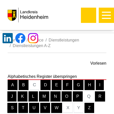
Startseite
Service
Dienstleistungen
Dienstleistungen A-Z
Vorlesen
Alphabetisches Register überspringen
C
A
B
D
E
F
G
H
I
Q
J
K
L
M
N
O
P
R
X
Y
S
T
U
V
W
Z