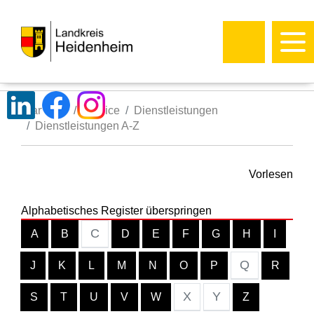
Startseite
Service
Dienstleistungen
Dienstleistungen A-Z
Vorlesen
Alphabetisches Register überspringen
C
A
B
D
E
F
G
H
I
Q
J
K
L
M
N
O
P
R
X
Y
S
T
U
V
W
Z