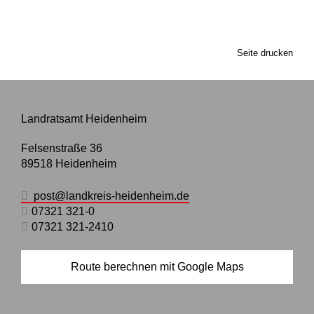
Seite drucken
Landratsamt Heidenheim
Felsenstraße 36
89518
Heidenheim
post@landkreis-heidenheim.de
07321 321-0
07321 321-2410
Route berechnen mit Google Maps