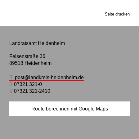
Seite drucken
Landratsamt Heidenheim
Felsenstraße 36
89518
Heidenheim
post@landkreis-heidenheim.de
07321 321-0
07321 321-2410
Route berechnen mit Google Maps