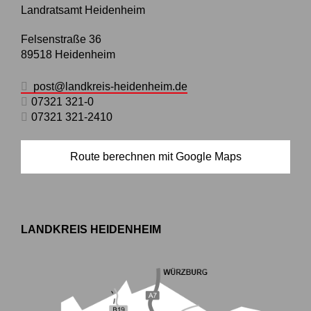
Landratsamt Heidenheim
Felsenstraße 36
89518
Heidenheim
post@landkreis-heidenheim.de
07321 321-0
07321 321-2410
Route berechnen mit Google Maps
LANDKREIS HEIDENHEIM