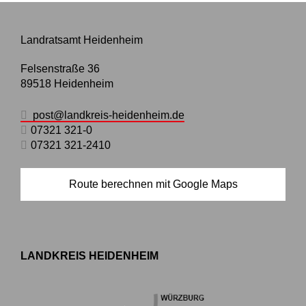
Landratsamt Heidenheim
Felsenstraße 36
89518
Heidenheim
post@landkreis-heidenheim.de
07321 321-0
07321 321-2410
Route berechnen mit Google Maps
LANDKREIS HEIDENHEIM