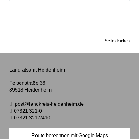
Seite drucken
Landratsamt Heidenheim
Felsenstraße 36
89518
Heidenheim
post@landkreis-heidenheim.de
07321 321-0
07321 321-2410
Route berechnen mit Google Maps