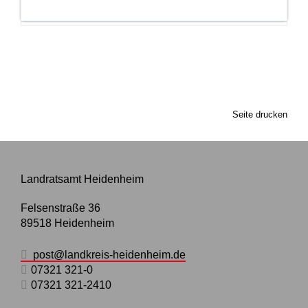
Seite drucken
Landratsamt Heidenheim
Felsenstraße 36
89518
Heidenheim
post@landkreis-heidenheim.de
07321 321-0
07321 321-2410