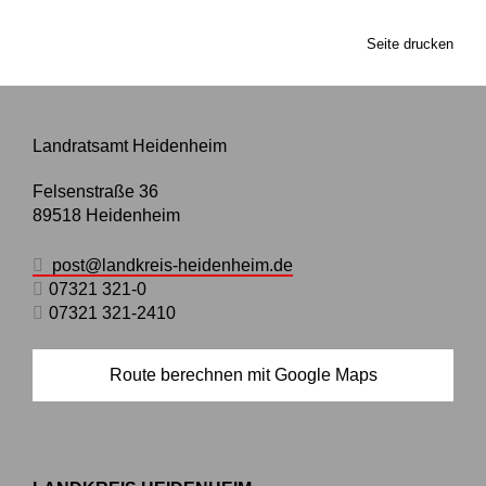
Seite drucken
Landratsamt Heidenheim
Felsenstraße 36
89518
Heidenheim
post@landkreis-heidenheim.de
07321 321-0
07321 321-2410
Route berechnen mit Google Maps