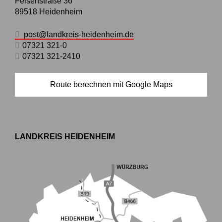
Felsenstraße 36
89518
Heidenheim
post@landkreis-heidenheim.de
07321 321-0
07321 321-2410
Route berechnen mit Google Maps
LANDKREIS HEIDENHEIM