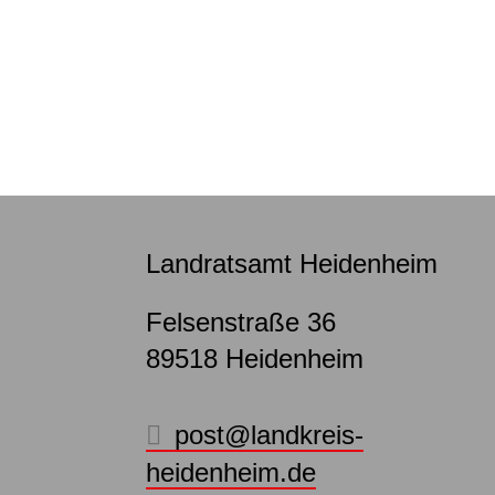
Landratsamt Heidenheim
Felsenstraße 36
89518
Heidenheim
post@landkreis-
heidenheim.de