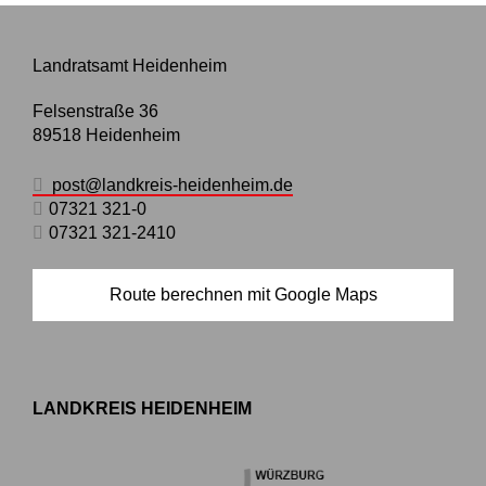
Landratsamt Heidenheim
Felsenstraße 36
89518
Heidenheim
post@landkreis-heidenheim.de
07321 321-0
07321 321-2410
Route berechnen mit Google Maps
LANDKREIS HEIDENHEIM