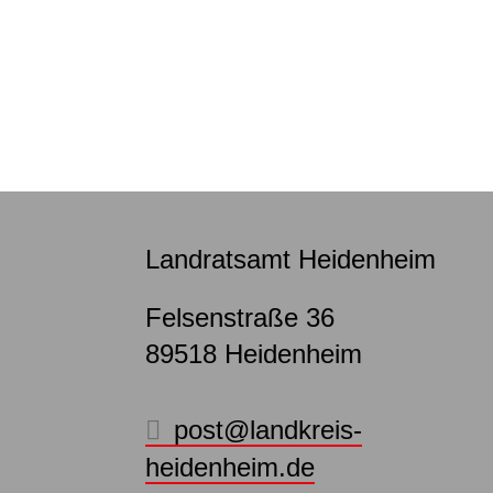
Landratsamt Heidenheim
Felsenstraße 36
89518
Heidenheim
post@landkreis-
heidenheim.de