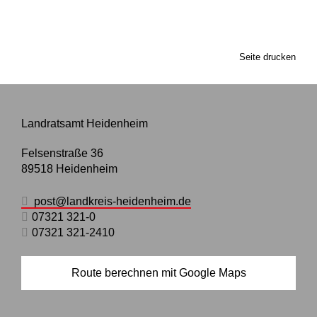
Seite drucken
Landratsamt Heidenheim
Felsenstraße 36
89518
Heidenheim
post@landkreis-heidenheim.de
07321 321-0
07321 321-2410
Route berechnen mit Google Maps