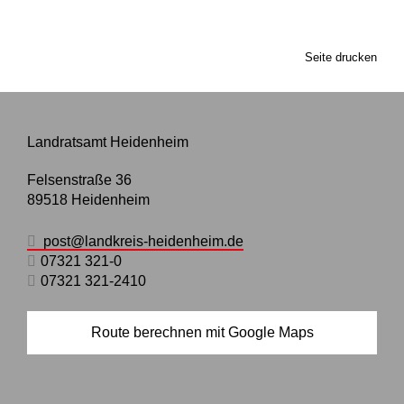
Seite drucken
Landratsamt Heidenheim
Felsenstraße 36
89518
Heidenheim
post@landkreis-heidenheim.de
07321 321-0
07321 321-2410
Route berechnen mit Google Maps