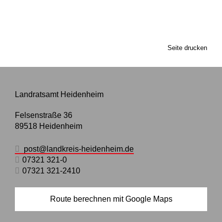
Seite drucken
Landratsamt Heidenheim
Felsenstraße 36
89518
Heidenheim
post@landkreis-heidenheim.de
07321 321-0
07321 321-2410
Route berechnen mit Google Maps