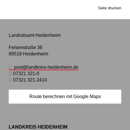
Seite drucken
Landratsamt Heidenheim
Felsenstraße 36
89518
Heidenheim
post@landkreis-heidenheim.de
07321 321-0
07321 321-2410
Route berechnen mit Google Maps
LANDKREIS HEIDENHEIM