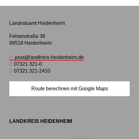
Landratsamt Heidenheim
Felsenstraße 36
89518
Heidenheim
post@landkreis-heidenheim.de
07321 321-0
07321 321-2410
Route berechnen mit Google Maps
LANDKREIS HEIDENHEIM