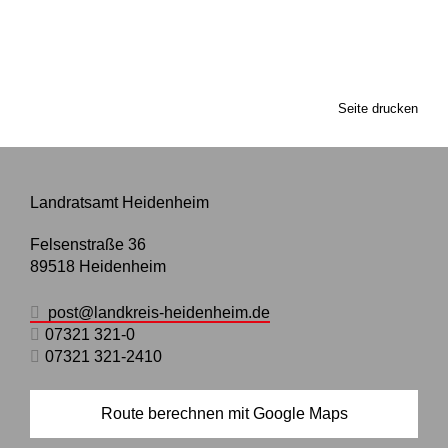
Seite drucken
Landratsamt Heidenheim
Felsenstraße 36
89518
Heidenheim
post@landkreis-heidenheim.de
07321 321-0
07321 321-2410
Route berechnen mit Google Maps