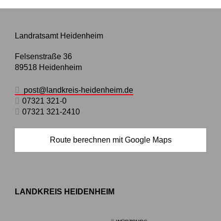
Landratsamt Heidenheim
Felsenstraße 36
89518
Heidenheim
post@landkreis-heidenheim.de
07321 321-0
07321 321-2410
Route berechnen mit Google Maps
LANDKREIS HEIDENHEIM