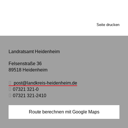
Seite drucken
Landratsamt Heidenheim
Felsenstraße 36
89518
Heidenheim
post@landkreis-heidenheim.de
07321 321-0
07321 321-2410
Route berechnen mit Google Maps